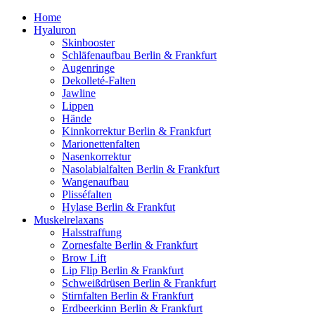
Home
Hyaluron
Skinbooster
Schläfenaufbau Berlin & Frankfurt
Augenringe
Dekolleté-Falten
Jawline
Lippen
Hände
Kinnkorrektur Berlin & Frankfurt
Marionettenfalten
Nasenkorrektur
Nasolabialfalten Berlin & Frankfurt
Wangenaufbau
Plisséfalten
Hylase Berlin & Frankfut
Muskelrelaxans
Halsstraffung
Zornesfalte Berlin & Frankfurt
Brow Lift
Lip Flip Berlin & Frankfurt
Schweißdrüsen Berlin & Frankfurt
Stirnfalten Berlin & Frankfurt
Erdbeerkinn Berlin & Frankfurt