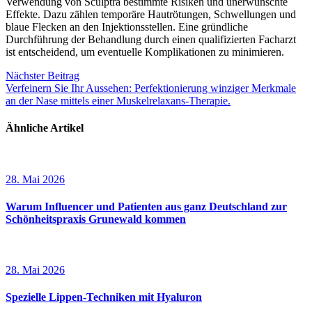
Verwendung von Sculptra bestimmte Risiken und unerwünschte
Effekte. Dazu zählen temporäre Hautrötungen, Schwellungen und
blaue Flecken an den Injektionsstellen. Eine gründliche
Durchführung der Behandlung durch einen qualifizierten Facharzt
ist entscheidend, um eventuelle Komplikationen zu minimieren.
Beitragsnavigation
Nächster Beitrag
Verfeinern Sie Ihr Aussehen: Perfektionierung winziger Merkmale
an der Nase mittels einer Muskelrelaxans-Therapie.
Ähnliche Artikel
28. Mai 2026
Warum Influencer und Patienten aus ganz Deutschland zur
Schönheitspraxis Grunewald kommen
28. Mai 2026
Spezielle Lippen-Techniken mit Hyaluron