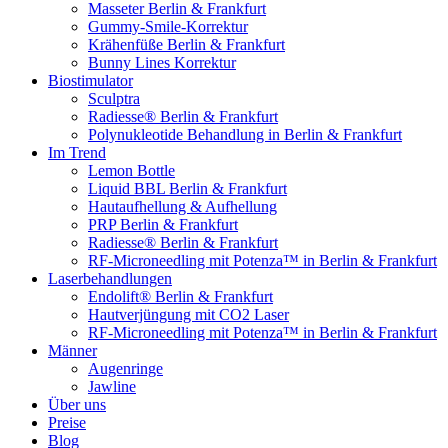
Masseter Berlin & Frankfurt
Gummy-Smile-Korrektur
Krähenfüße Berlin & Frankfurt
Bunny Lines Korrektur
Biostimulator
Sculptra
Radiesse® Berlin & Frankfurt
Polynukleotide Behandlung in Berlin & Frankfurt
Im Trend
Lemon Bottle
Liquid BBL Berlin & Frankfurt
Hautaufhellung & Aufhellung
PRP Berlin & Frankfurt
Radiesse® Berlin & Frankfurt
RF-Microneedling mit Potenza™ in Berlin & Frankfurt
Laserbehandlungen
Endolift® Berlin & Frankfurt
Hautverjüngung mit CO2 Laser
RF-Microneedling mit Potenza™ in Berlin & Frankfurt
Männer
Augenringe
Jawline
Über uns
Preise
Blog