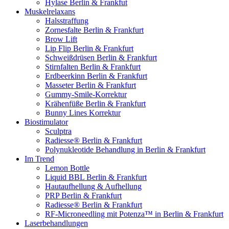
Hylase Berlin & Frankfut
Muskelrelaxans
Halsstraffung
Zornesfalte Berlin & Frankfurt
Brow Lift
Lip Flip Berlin & Frankfurt
Schweißdrüsen Berlin & Frankfurt
Stirnfalten Berlin & Frankfurt
Erdbeerkinn Berlin & Frankfurt
Masseter Berlin & Frankfurt
Gummy-Smile-Korrektur
Krähenfüße Berlin & Frankfurt
Bunny Lines Korrektur
Biostimulator
Sculptra
Radiesse® Berlin & Frankfurt
Polynukleotide Behandlung in Berlin & Frankfurt
Im Trend
Lemon Bottle
Liquid BBL Berlin & Frankfurt
Hautaufhellung & Aufhellung
PRP Berlin & Frankfurt
Radiesse® Berlin & Frankfurt
RF-Microneedling mit Potenza™ in Berlin & Frankfurt
Laserbehandlungen