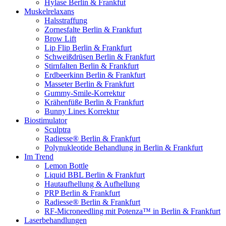
Hylase Berlin & Frankfut
Muskelrelaxans
Halsstraffung
Zornesfalte Berlin & Frankfurt
Brow Lift
Lip Flip Berlin & Frankfurt
Schweißdrüsen Berlin & Frankfurt
Stirnfalten Berlin & Frankfurt
Erdbeerkinn Berlin & Frankfurt
Masseter Berlin & Frankfurt
Gummy-Smile-Korrektur
Krähenfüße Berlin & Frankfurt
Bunny Lines Korrektur
Biostimulator
Sculptra
Radiesse® Berlin & Frankfurt
Polynukleotide Behandlung in Berlin & Frankfurt
Im Trend
Lemon Bottle
Liquid BBL Berlin & Frankfurt
Hautaufhellung & Aufhellung
PRP Berlin & Frankfurt
Radiesse® Berlin & Frankfurt
RF-Microneedling mit Potenza™ in Berlin & Frankfurt
Laserbehandlungen