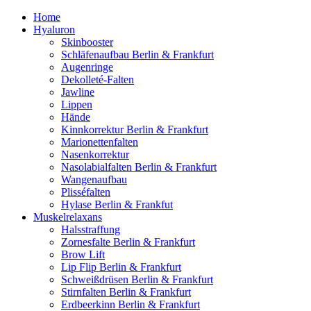
Home
Hyaluron
Skinbooster
Schläfenaufbau Berlin & Frankfurt
Augenringe
Dekolleté-Falten
Jawline
Lippen
Hände
Kinnkorrektur Berlin & Frankfurt
Marionettenfalten
Nasenkorrektur
Nasolabialfalten Berlin & Frankfurt
Wangenaufbau
Plisséfalten
Hylase Berlin & Frankfut
Muskelrelaxans
Halsstraffung
Zornesfalte Berlin & Frankfurt
Brow Lift
Lip Flip Berlin & Frankfurt
Schweißdrüsen Berlin & Frankfurt
Stirnfalten Berlin & Frankfurt
Erdbeerkinn Berlin & Frankfurt