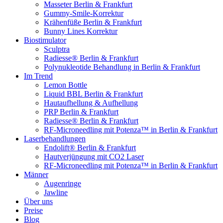
Masseter Berlin & Frankfurt
Gummy-Smile-Korrektur
Krähenfüße Berlin & Frankfurt
Bunny Lines Korrektur
Biostimulator
Sculptra
Radiesse® Berlin & Frankfurt
Polynukleotide Behandlung in Berlin & Frankfurt
Im Trend
Lemon Bottle
Liquid BBL Berlin & Frankfurt
Hautaufhellung & Aufhellung
PRP Berlin & Frankfurt
Radiesse® Berlin & Frankfurt
RF-Microneedling mit Potenza™ in Berlin & Frankfurt
Laserbehandlungen
Endolift® Berlin & Frankfurt
Hautverjüngung mit CO2 Laser
RF-Microneedling mit Potenza™ in Berlin & Frankfurt
Männer
Augenringe
Jawline
Über uns
Preise
Blog